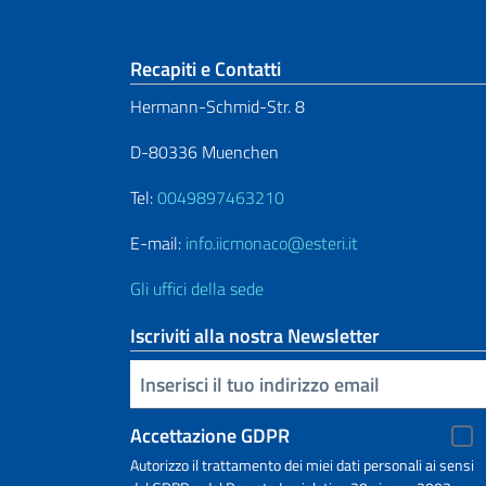
Sezione footer
Recapiti e Contatti
Hermann-Schmid-Str. 8
D-80336 Muenchen
Tel:
0049897463210
E-mail:
info.iicmonaco@esteri.it
Gli uffici della sede
Iscriviti alla nostra Newsletter
Inserisci la tua email
Accettazione GDPR
Autorizzo il trattamento dei miei dati personali ai sensi