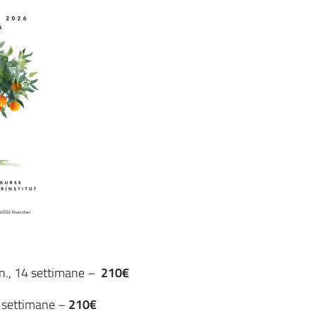
in., 14 settimane –
210€
4 settimane –
210€