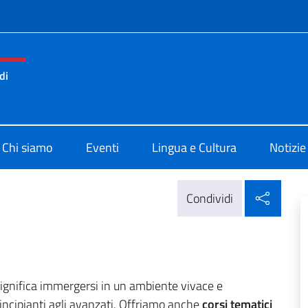
e menù
di
di Cultura di Monaco di Baviera
Chi siamo
Eventi
Lingua e Cultura
Notizie
Condi
Condividi
ra significa immergersi in un ambiente vivace e
principianti agli avanzati. Offriamo anche
corsi tematici