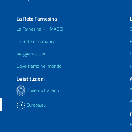
La Rete Farnesina
L
La Farnesina – il MAECI
C
La Rete diplomatica
E
Viaggiare sicuri
L
Dove siamo nel mondo
N
Le istituzioni
A
Governo Italiano
A
Europa.eu
F