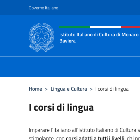
Salta al contenuto
Governo Italiano
Intestazione sito, social 
Istituto Italiano di Cultura di Monaco 
Baviera
Sito ufficiale dell'Istituto Italiano 
Home
>
Lingua e Cultura
>
I corsi di lingua
I corsi di lingua
Imparare l’italiano all’Istituto Italiano di Cultu
stimolante, con
corsi adatti a tutti i livelli
, dai 