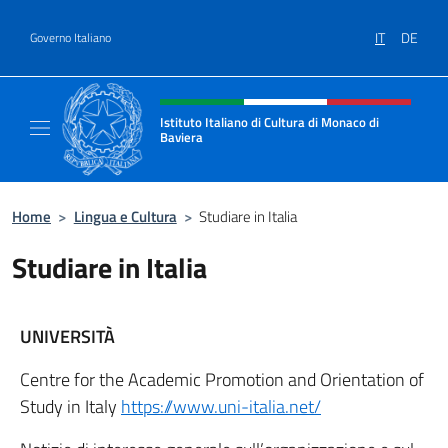
Salta al contenuto
IT
DE
Governo Italiano
Intestazione sito, social e menù
Istituto Italiano di Cultura di Monaco di
Baviera
Sito ufficiale dell'Istituto Italiano di Cultur
Home
>
Lingua e Cultura
>
Studiare in Italia
Studiare in Italia
UNIVERSITÀ
Centre for the Academic Promotion and Orientation of
Study in Italy
https://www.uni-italia.net/