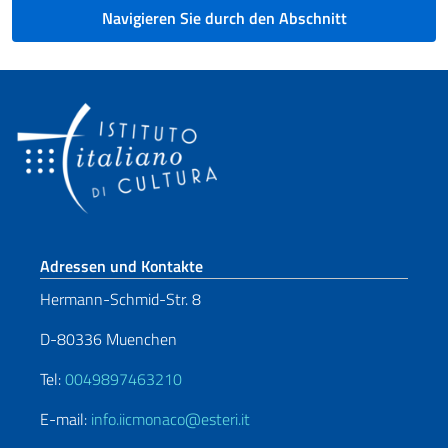
Navigieren Sie durch den Abschnitt
Fußbereich
Adressen und Kontakte
Hermann-Schmid-Str. 8
D-80336 Muenchen
Tel:
0049897463210
E-mail:
info.iicmonaco@esteri.it