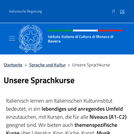
Zum Inhalt springen
IT
DE
Italienische Regierung
Header-Site, Social und Menü
Istituto Italiano di Cultura di Monaco di
Baviera
Sito ufficiale dell'Istituto Italiano di Cultur
Startseite
>
Sprache und Kultur
>
Unsere Sprachkurse
Unsere Sprachkurse
Italienisch lernen am Italienischen Kulturinstitut
bedeutet, in ein
lebendiges und anregendes Umfeld
einzutauchen, mit Kursen, die für alle
Niveaus (A1-C2)
geeignet sind. Wir bieten auch
themenspezifische
Kurse
über Literatur, Kino, Küche, Kunst,
Musik
,