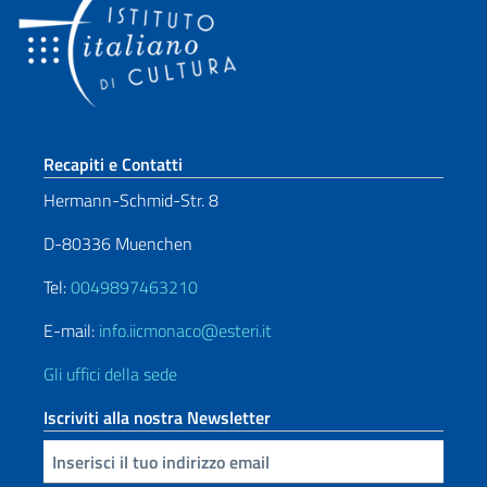
Sezione footer
Recapiti e Contatti
Hermann-Schmid-Str. 8
D-80336 Muenchen
Tel:
0049897463210
E-mail:
info.iicmonaco@esteri.it
Gli uffici della sede
Iscriviti alla nostra Newsletter
Inserisci la tua email