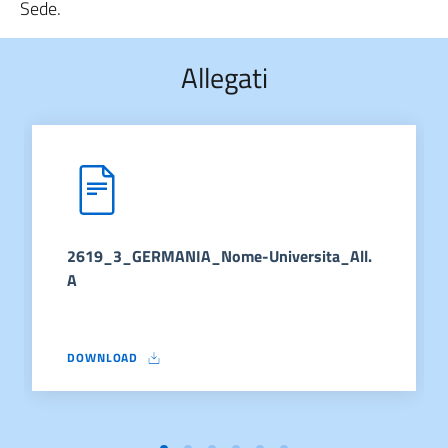
Sede.
Allegati
2619_3_GERMANIA_Nome-Universita_All.
A
DOWNLOAD
2619_3_GERMANIA_NOME-UNIVERSITA_ALL. A