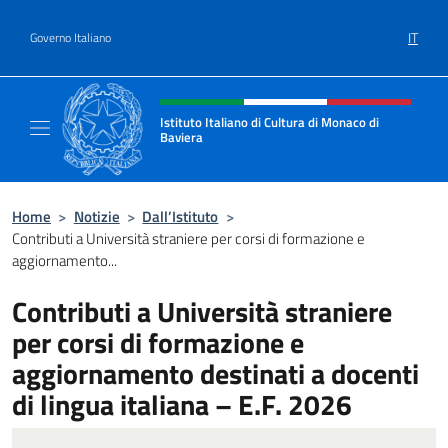
Salta al contenuto
IT
Governo Italiano
Intestazione sito, social e menù
Istituto Italiano di Cultura di Monaco di
Baviera
Sito ufficiale dell'Istituto Italiano di Cultur
Home
>
Notizie
>
Dall’Istituto
>
Contributi a Università straniere per corsi di formazione e
aggiornamento...
Contributi a Università straniere
per corsi di formazione e
aggiornamento destinati a docenti
di lingua italiana – E.F. 2026