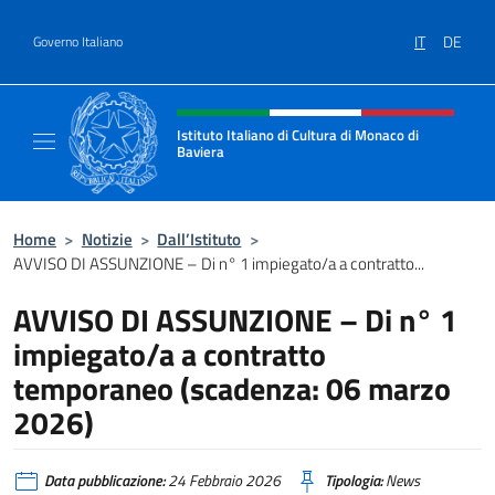
Salta al contenuto
IT
DE
Governo Italiano
Intestazione sito, social e menù
Istituto Italiano di Cultura di Monaco di
Baviera
Sito ufficiale dell'Istituto Italiano di Cultur
Home
>
Notizie
>
Dall’Istituto
>
AVVISO DI ASSUNZIONE – Di n° 1 impiegato/a a contratto...
AVVISO DI ASSUNZIONE – Di n° 1
impiegato/a a contratto
temporaneo (scadenza: 06 marzo
2026)
Data pubblicazione:
24 Febbraio 2026
Tipologia:
News