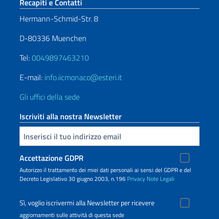
Sezione footer
Recapiti e Contatti
Hermann-Schmid-Str. 8
D-80336 Muenchen
Tel:
0049897463210
E-mail:
info.iicmonaco@esteri.it
Gli uffici della sede
Iscriviti alla nostra Newsletter
Inserisci la tua email
Accettazione GDPR
Autorizzo il trattamento dei miei dati personali ai sensi del GDPR e del
Decreto Legislativo 30 giugno 2003, n.196
Privacy
Note Legali
Sì, voglio iscrivermi alla Newsletter per ricevere
aggiornamenti sulle attività di questa sede