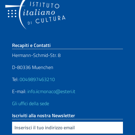
Sezione footer
Recapiti e Contatti
Hermann-Schmid-Str. 8
D-80336 Muenchen
Tel:
0049897463210
E-mail:
info.iicmonaco@esteri.it
Gli uffici della sede
Iscriviti alla nostra Newsletter
Inserisci la tua email