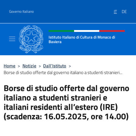
Salta al contenuto
IT
DE
Governo Italiano
Intestazione sito, social e menù
Istituto Italiano di Cultura di Monaco di
Baviera
Sito ufficiale dell'Istituto Italiano di Cultur
Home
>
Notizie
>
Dall’Istituto
>
Borse di studio offerte dal governo italiano a studenti stranieri...
Borse di studio offerte dal governo
italiano a studenti stranieri e
italiani residenti all’estero (IRE)
(scadenza: 16.05.2025, ore 14.00)