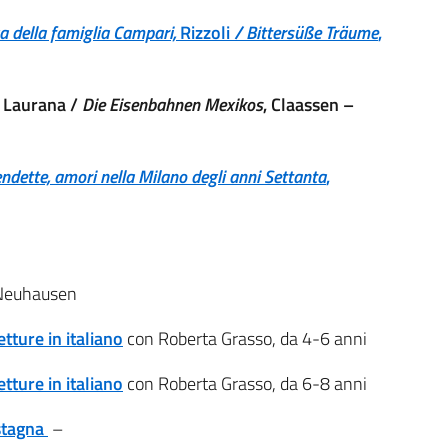
aga della famiglia Campari,
Rizzoli
/ Bittersüße Träume
,
, Laurana /
Die Eisenbahnen Mexikos
, Claassen –
vendette, amori nella Milano degli anni Settanta
,
 Neuhausen
ture in italiano
con Roberta Grasso, da 4-6 anni
ture in italiano
con Roberta Grasso, da 6-8 anni
stagna
–