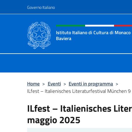
Salta al contenuto
Governo Italiano
Intestazione sito, social 
Istituto Italiano di Cultura di Monaco 
Baviera
Sito ufficiale dell'Istituto Italiano 
Home
>
Eventi
>
Eventi in programma
>
ILfest – Italienisches Literaturfestival München
ILfest – Italienisches Lit
maggio 2025