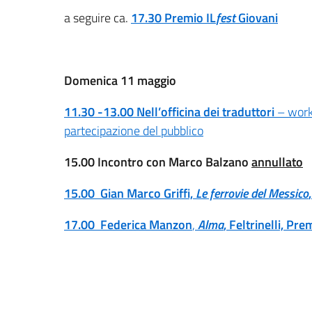
a seguire ca.
17.30
Premio IL
fest
Giovani
Domenica 11 maggio
11.30 -13.00
Nell’officina dei traduttori
– work
partecipazione del pubblico
15.00 Incont
ro con Marco Balzano
annullato
15.00
Gian Marco Griffi,
Le ferrovie del Messico
17.00 Federica Manzon
,
Alma
,
Feltrinelli, Pr