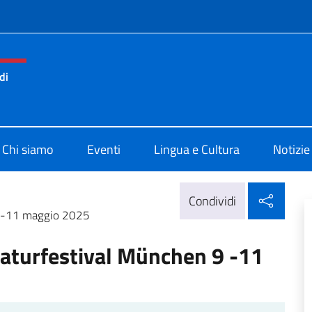
e menù
di
di Cultura di Monaco di Baviera
Chi siamo
Eventi
Lingua e Cultura
Notizie
Condi
Condividi
 9 -11 maggio 2025
eraturfestival München 9 -11