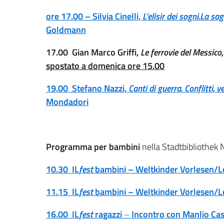
ore 17.00 – Silvia Cinelli,
L’elisir dei sogni.La s
Goldmann
17.00
Gian Marco Griffi,
Le ferrovie del Messico
spostato a domenica ore 15.00
19.00
Stefano
Nazzi,
Canti di guerra. Conflitti, 
Mondadori
Programma per bambini
nella Stadtbibliothek
10.30
IL
fest
bambini – Weltkinder Vorlesen/Let
11.15
IL
fest
bambini – Weltkinder Vorlesen/Let
16.00 IL
fest
ragazzi
–
Incontro con Manlio Ca