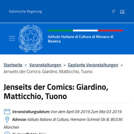
Zum Inhalt springen
IT
DE
Italienische Regierung
Header-Site, Social und Menü
Istituto Italiano di Cultura di Monaco di
Baviera
Sito ufficiale dell'Istituto Italiano di Cultur
Startseite
>
Veranstaltungen
>
Geplante Veranstaltungen
>
Jenseits der Comics: Giardino, Matticchio, Tuono
Jenseits der Comics: Giardino,
Matticchio, Tuono
Veranstaltungsdatum:
Von dem April 09 2019 Zum Mai 03 2019
Adresse:
Istituto Italiano di Cultura, Hermann-Schmid-Str. 8, 80336
München