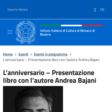
Salta al contenuto
IT
DE
Governo Italiano
Intestazione sito, social e menù
Istituto Italiano di Cultura di Monaco di
Baviera
Sito ufficiale dell'Istituto Italiano di Cultur
Home
>
Eventi
>
Eventi in programma
>
L’anniversario – Presentazione libro con l’autore Andrea Bajani
L’anniversario – Presentazione
libro con l’autore Andrea Bajani