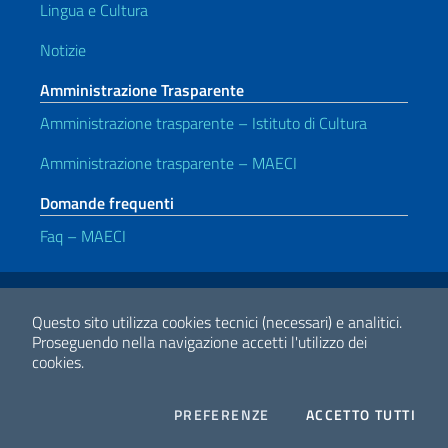
Lingua e Cultura
Notizie
Amministrazione Trasparente
Amministrazione trasparente – Istituto di Cultura
Amministrazione trasparente – MAECI
Domande frequenti
Faq – MAECI
Link Utili
Note legali
Privacy e cookie policy
Dichiarazione di accessibilità
Questo sito utilizza cookies tecnici (necessari) e analitici.
Proseguendo nella navigazione accetti l'utilizzo dei
cookies.
2026 Copyright Ministero degli Affari Esteri e della Cooperazione
Internazionale
COOKIES
I CO
PREFERENZE
ACCETTO TUTTI
Facebook
Twitter
Whatsapp