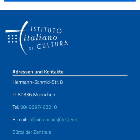
Fußbereich
Adressen und Kontakte
Hermann-Schmid-Str. 8
D-80336 Muenchen
Tel:
0049897463210
E-mail:
info.iicmonaco@esteri.it
Büros der Zentrale