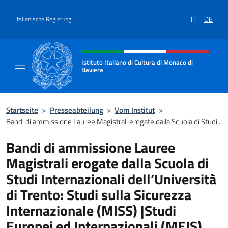
Zum Inhalt springen
IT
DE
Italienische Regierung
Header-Site, Social und Menü
Istituto Italiano di Cultura di Monaco di
Baviera
Sito ufficiale dell'Istituto Italiano di Cultur
Startseite
>
Presseabteilung
>
Vom Institut
>
Bandi di ammissione Lauree Magistrali erogate dalla Scuola di Studi...
Bandi di ammissione Lauree
Magistrali erogate dalla Scuola di
Studi Internazionali dell’Università
di Trento: Studi sulla Sicurezza
Internazionale (MISS) |Studi
Europei ed Internazionali (MEIS)