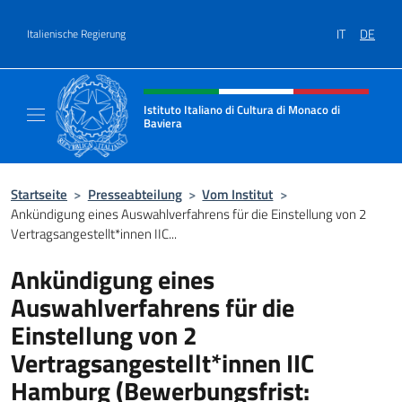
Zum Inhalt springen
IT
DE
Italienische Regierung
Header-Site, Social und Menü
Istituto Italiano di Cultura di Monaco di
Baviera
Sito ufficiale dell'Istituto Italiano di Cultur
Startseite
>
Presseabteilung
>
Vom Institut
>
Ankündigung eines Auswahlverfahrens für die Einstellung von 2
Vertragsangestellt*innen IIC...
Ankündigung eines
Auswahlverfahrens für die
Einstellung von 2
Vertragsangestellt*innen IIC
Hamburg (Bewerbungsfrist: